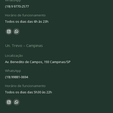
WhatsApp
(19) 9 9770-2577
Horário de funcionamento
Todos os dias das 6h às 23h
Encontre-nos em:
Instagram
Whatsapp
page
page
Un. Trevo – Campinas
opens
opens
in
in
Localização
new
new
Av. Benedito de Campos, 193 Campinas/SP
window
window
WhatsApp
(19) 99881-0694
Horário de funcionamento
Todos os dias das 5h30 às 22h
Encontre-nos em:
Instagram
Whatsapp
page
page