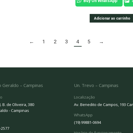
Buy On WhatsApp
Adicionar ao carrinho
←
1
2
3
4
5
→
o Geraldo – Campinas
Un. Trevo – Campinas
ão
Localização
J. B. de Oliveira, 380
Av. Benedito de Campos, 193 C
aldo - Campinas
WhatsApp
(19) 99881-0694
0-2577
Horário de funcionamento