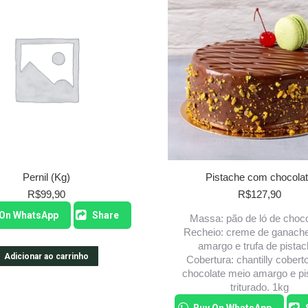
Pernil (Kg)
Pistache com chocola
R$
99,90
R$
127,90
 On WhatsApp
Share
Massa: pão de ló de choco
Recheio: creme de ganach
amargo e trufa de pistac
Adicionar ao carrinho
Cobertura: chantilly cober
chocolate meio amargo e pi
triturado. 1kg