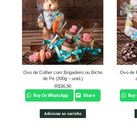
Ovo de Colher com Brigadeiro ou Bicho
Ovo de 
de Pé (200g – unid.)
R$
36,90
Buy On WhatsApp
Share
Buy
Adicionar ao carrinho