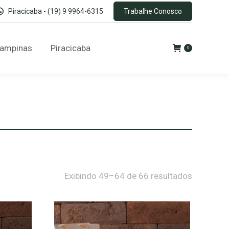
Piracicaba - (19) 9 9964-6315
Trabalhe Conosco
Campinas
Piracicaba
0
Exibindo 49–64 de 66 resultados