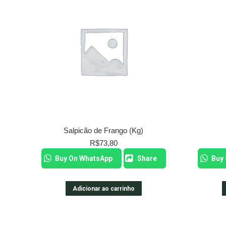
Salpicão de Frango (Kg)
R$
73,80
Buy On WhatsApp
Share
Buy
Adicionar ao carrinho