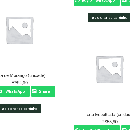
Buy On WhatsApp
Adicionar ao carrinho
ta de Morango (unidade)
R$
54,90
 On WhatsApp
Share
Adicionar ao carrinho
Torta Espelhada (unida
R$
55,90