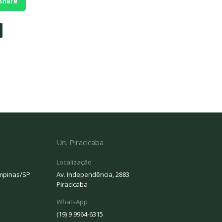
Share
Un. Piracicaba
Localização
ampinas/SP
Av. Independência, 2883
Piracicaba
WhatsApp
(19) 9 9964-6315