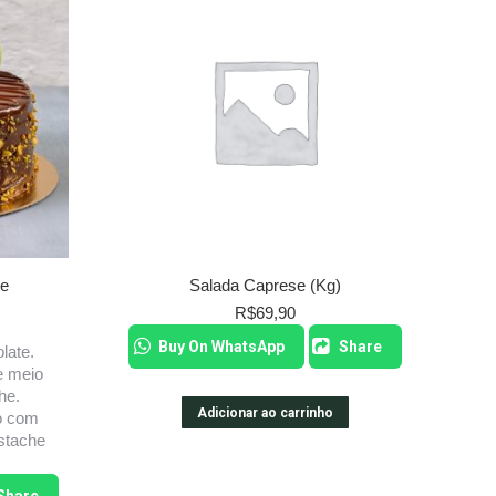
te
Salada Caprese (Kg)
R$
69,90
Buy On WhatsApp
Share
late.
e meio
he.
Adicionar ao carrinho
to com
stache