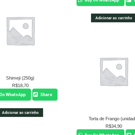
Buy On WhatsApp
Adicionar ao carrinho
Shimeji (250g)
R$
18,70
 On WhatsApp
Share
Adicionar ao carrinho
Torta de Frango (unidad
R$
34,90