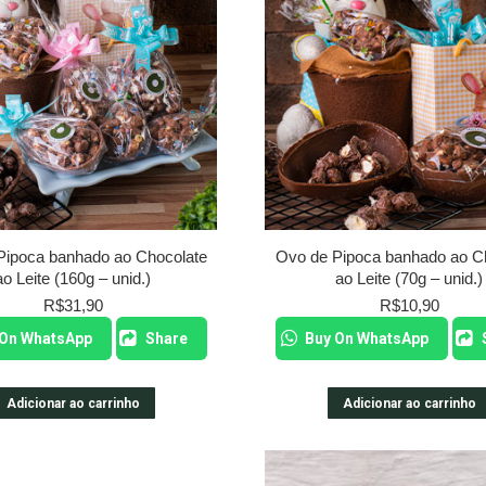
Pipoca banhado ao Chocolate
Ovo de Pipoca banhado ao C
ao Leite (160g – unid.)
ao Leite (70g – unid.)
R$
31,90
R$
10,90
 On WhatsApp
Share
Buy On WhatsApp
Adicionar ao carrinho
Adicionar ao carrinho