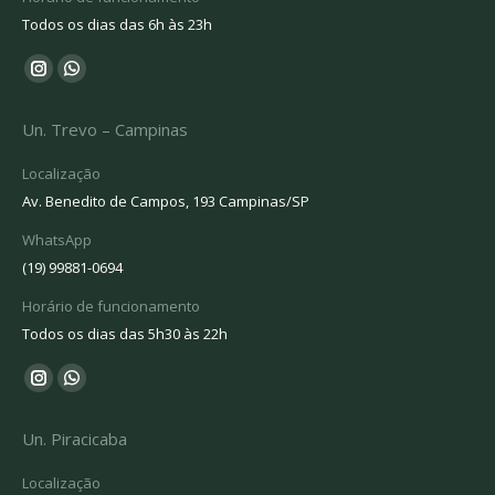
Todos os dias das 6h às 23h
Encontre-nos em:
Instagram
Whatsapp
page
page
Un. Trevo – Campinas
opens
opens
in
in
Localização
new
new
Av. Benedito de Campos, 193 Campinas/SP
window
window
WhatsApp
(19) 99881-0694
Horário de funcionamento
Todos os dias das 5h30 às 22h
Encontre-nos em:
Instagram
Whatsapp
page
page
Un. Piracicaba
opens
opens
in
in
Localização