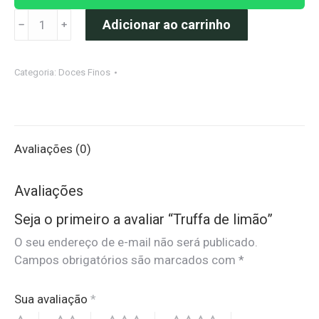
Truffa
Adicionar ao carrinho
﹣
﹢
de
limão
Categoria:
Doces Finos
quantidade
Avaliações (0)
Avaliações
Seja o primeiro a avaliar “Truffa de limão”
O seu endereço de e-mail não será publicado.
Campos obrigatórios são marcados com
*
Sua avaliação
*