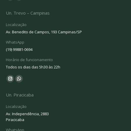
Instagram
Whatsapp
page
page
Un. Trevo – Campinas
opens
opens
in
in
Localização
new
new
Av. Benedito de Campos, 193 Campinas/SP
window
window
WhatsApp
(19) 99881-0694
Horário de funcionamento
Todos os dias das 5h30 às 22h
Encontre-nos em:
Instagram
Whatsapp
page
page
Un. Piracicaba
opens
opens
in
in
Localização
new
new
Av. Independência, 2883
Piracicaba
window
window
WhatsApp